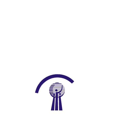
Kanun
Yönetmelikler
Yönergeler
Tebliğler
İlgili Mevzuat
Kapasite Raporu