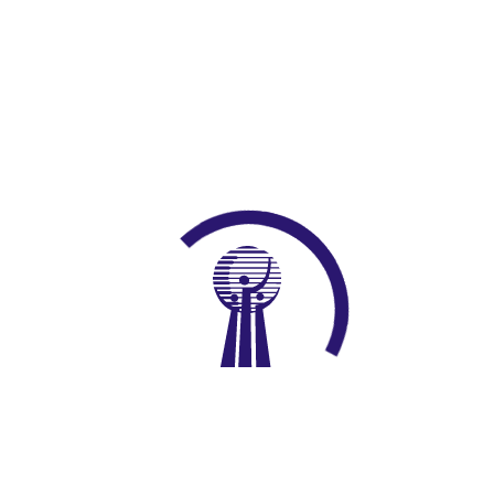
işletmeler katılımcıların işe adaptasyon süreleri boyunca mali
olarak desteklenecektir. Diğer yandan kayıt dışı işletmelerin yasal
mevzuata uygun olarak kayıtlı hale gelmeleri için ortaya çıkan
kayıt maliyetleri yine proje tarafından karşılanarak söz konusu
işletmelere katkı sağlanacaktır.
ILO ile ortaklaşa yürütülen bu proje KFW (Alman Kalkınma
Bankası) tarafından fonlanmaktadır. İl özelinde önemli çıktıları olan
bu proje ile esnaf ve sanatkarın nitelikli eleman ihtiyacının
karşılanmasına, işsizliğin önlenmesine, sosyal ve ekonomik
kalkınma süreçlerine azami katkı sağlanacaktır. Esnaf ve sanatkar
işletmelerinin mevzuata uygun kayıtlı hale getirilmesi ile ortak
üretim politikalarının gelişmesine, eşit koşullarda rekabet
ortamlarının oluşmasına ve üretim kalitesinin artmasına büyük
ölçüde katkı sağlanmış olacaktır.