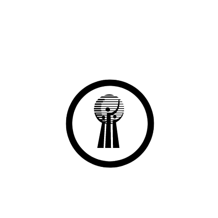
Müfredat, Banka Emanet, İcra Bilgileri” seçeneği üzerinden
“ÜCRET DESTEĞİ” açıklaması ile görüntülenmesi sağlanmıştır.
Ekli Görseller
Diğer Duyurular
GAZİANTEP(GESOB)ESNAF VE SANATKARLARI ODALARI
BİRLİGİNE KAYIT OLMAK İÇİN GEREKLİ EVRAKLAR LİSTESİ
2023-12-28
İstihdam Odaklı Mesleki Eğitim Programları Başlıyor
2023-11-17
Depremden Etkilenen Esnaf ve Sanatkarlarımız için Hibe Programı
2023-08-09