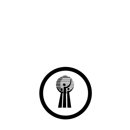
Haberler
Gelin Yaraları Birlikte Saralım
20
Mar
İMEP İŞLETME DESTEK PROGRAMI BAŞLIYOR.
Esnaf ve Sanatkar odasına bağlı olan ve IMEP kapsamındaki
mesleki eğitim kurumlarına kayıtlı çırak öğrenci yetiştiren işletmeler
eğitim ortamının iyileştirilmesi amacıyla desteklenecektir.
26
Ara
Tüm Haberler
Duyurular